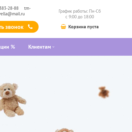
 383-28-88
tm-
График работы: Пн-Сб
vella@mail.ru
c 9:00 до 18:00
ть звонок
Корзина пуста
кции %
Клиентам