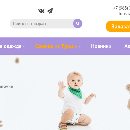
+7 (963)
krasa
Заказа
я одежда
Одежда из Турции
Новинки
А
почки