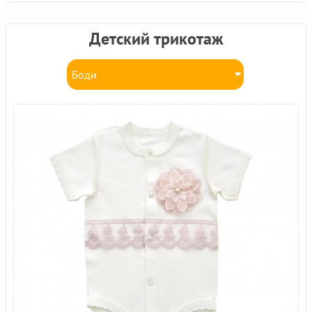
Детский трикотаж
Боди
Все Для Крещения
Коконы, Спальники
Комбинезоны, Песочники
Комплекты
Конверты, Одеяла
Костюмы
Кофточки, Рубашки